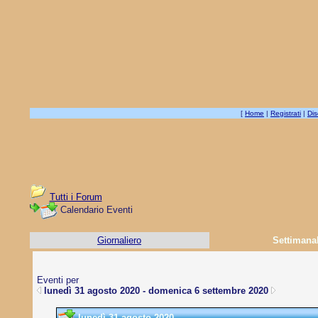
[
Home
|
Registrati
|
Dis
Tutti i Forum
Calendario Eventi
Giornaliero
Settimana
Eventi per
lunedì 31 agosto 2020 - domenica 6 settembre 2020
lunedì 31 agosto 2020