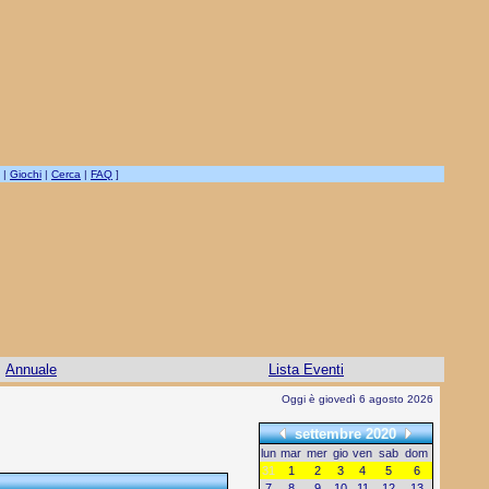
|
Giochi
|
Cerca
|
FAQ
]
Annuale
Lista Eventi
Oggi è giovedì 6 agosto 2026
settembre 2020
lun
mar
mer
gio
ven
sab
dom
31
1
2
3
4
5
6
7
8
9
10
11
12
13