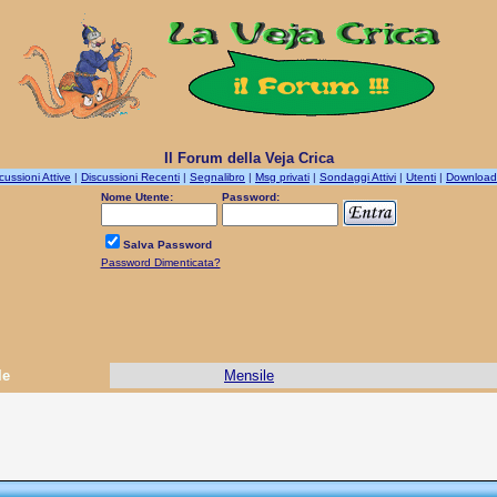
Il Forum della Veja Crica
cussioni Attive
|
Discussioni Recenti
|
Segnalibro
|
Msg privati
|
Sondaggi Attivi
|
Utenti
|
Download
Nome Utente:
Password:
Salva Password
Password Dimenticata?
le
Mensile