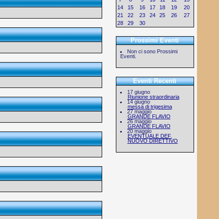
14
15
16
17
18
19
20
21
22
23
24
25
26
27
28
29
30
1
2
3
4
Prossimi Eventi
Non ci sono Prossimi
Eventi.
Eventi Recenti
17 giugno
Riunione straordinaria
14 giugno
messa di trigesima
27 maggio
GRANDE FLAVIO
26 maggio
GRANDE FLAVIO
20 maggio
EVENTUALE DEF.
NUOVO DIRETTIVO