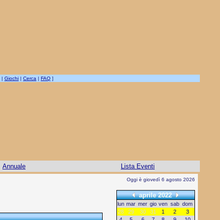
|
Giochi
|
Cerca
|
FAQ
]
Annuale
Lista Eventi
Oggi è giovedì 6 agosto 2026
aprile 2022
lun
mar
mer
gio
ven
sab
dom
28
29
30
31
1
2
3
4
5
6
7
8
9
10