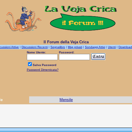
Il Forum della Veja Crica
cussioni Attive
|
Discussioni Recenti
|
Segnalibro
|
Msg privati
|
Sondaggi Attivi
|
Utenti
|
Download
Nome Utente:
Password:
Salva Password
Password Dimenticata?
le
Mensile