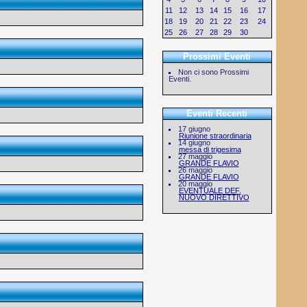
11
12
13
14
15
16
17
18
19
20
21
22
23
24
25
26
27
28
29
30
1
Prossimi Eventi
Non ci sono Prossimi
Eventi.
Eventi Recenti
17 giugno
Riunione straordinaria
14 giugno
messa di trigesima
27 maggio
GRANDE FLAVIO
26 maggio
GRANDE FLAVIO
20 maggio
EVENTUALE DEF.
NUOVO DIRETTIVO