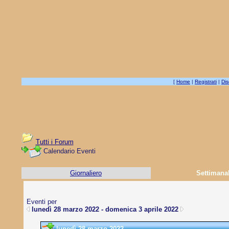
[
Home
|
Registrati
|
Dis
Tutti i Forum
Calendario Eventi
Giornaliero
Settimana
Eventi per
lunedì 28 marzo 2022 - domenica 3 aprile 2022
lunedì 28 marzo 2022