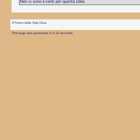
Non ci sono Eventi per questa Data.
Il Forum della Veja Crica
This page was generated in 0,13 seconds.