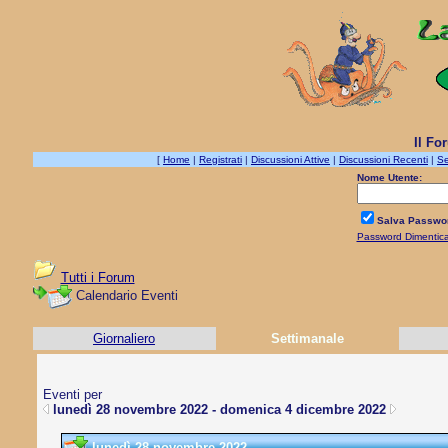
Il Fo
[
Home
|
Registrati
|
Discussioni Attive
|
Discussioni Recenti
|
Se
Nome Utente:
Salva Passwo
Password Dimentic
Tutti i Forum
Calendario Eventi
Giornaliero
Settimanale
Eventi per
lunedì 28 novembre 2022 - domenica 4 dicembre 2022
lunedì 28 novembre 2022