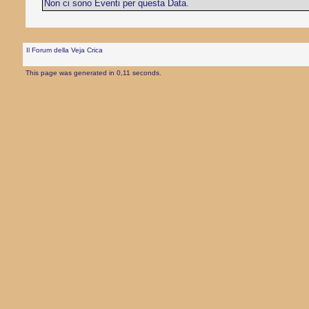
Non ci sono Eventi per questa Data.
Il Forum della Veja Crica
This page was generated in 0,11 seconds.