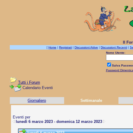
Il Fo
[
Home
|
Registrati
|
Discussioni Attive
|
Discussioni Recenti
|
Se
Nome Utente:
Salva Passwo
Password Dimentic
Tutti i Forum
Calendario Eventi
Giornaliero
Settimanale
Eventi per
lunedì 6 marzo 2023 - domenica 12 marzo 2023
lunedì 6 marzo 2023