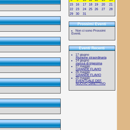
15
16
17
18
19
20
21
22
23
24
25
26
27
28
29
30
31
1
2
3
4
Prossimi Eventi
Non ci sono Prossimi
Eventi.
Eventi Recenti
17 giugno
Riunione straordinaria
14 giugno
messa di trigesima
27 maggio
GRANDE FLAVIO
26 maggio
GRANDE FLAVIO
20 maggio
EVENTUALE DEF.
NUOVO DIRETTIVO