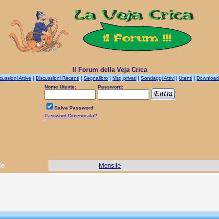
Il Forum della Veja Crica
cussioni Attive
|
Discussioni Recenti
|
Segnalibro
|
Msg privati
|
Sondaggi Attivi
|
Utenti
|
Download
Nome Utente:
Password:
Salva Password
Password Dimenticata?
le
Mensile