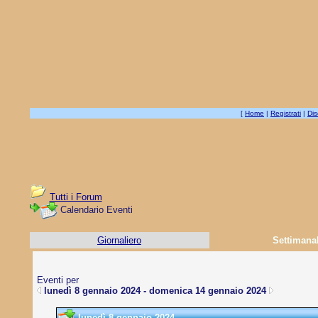
[
Home
|
Registrati
|
Dis
Tutti i Forum
Calendario Eventi
Giornaliero
Settimana
Eventi per
lunedì 8 gennaio 2024 - domenica 14 gennaio 2024
lunedì 8 gennaio 2024