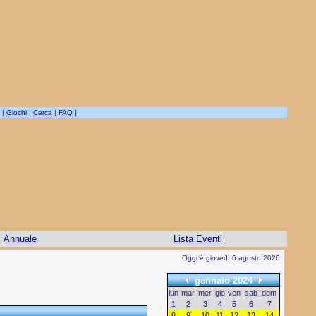
|
Giochi
|
Cerca
|
FAQ
]
Annuale
Lista Eventi
Oggi è giovedì 6 agosto 2026
gennaio 2024
lun
mar
mer
gio
ven
sab
dom
1
2
3
4
5
6
7
8
9
10
11
12
13
14