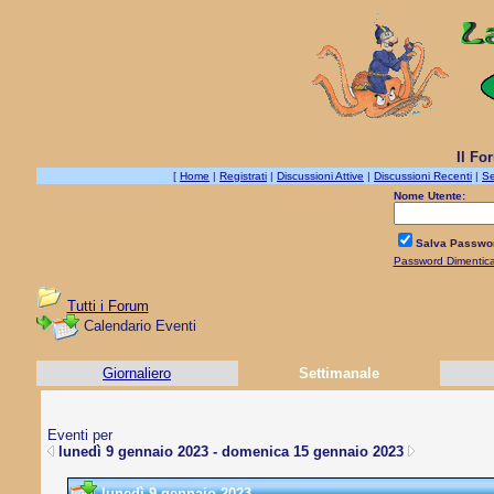
Il Fo
[
Home
|
Registrati
|
Discussioni Attive
|
Discussioni Recenti
|
Se
Nome Utente:
Salva Passwo
Password Dimentic
Tutti i Forum
Calendario Eventi
Giornaliero
Settimanale
Eventi per
lunedì 9 gennaio 2023 - domenica 15 gennaio 2023
lunedì 9 gennaio 2023