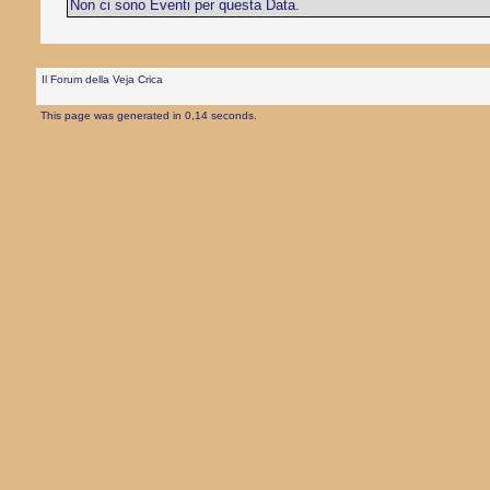
Non ci sono Eventi per questa Data.
Il Forum della Veja Crica
This page was generated in 0,14 seconds.