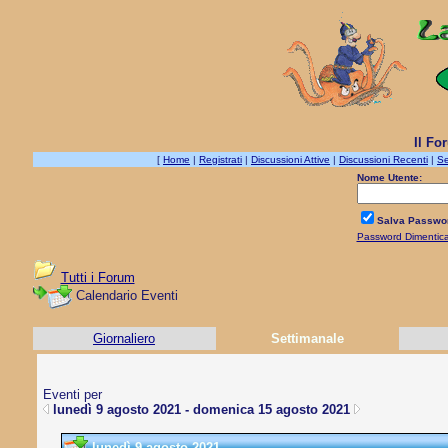
Il Fo
[
Home
|
Registrati
|
Discussioni Attive
|
Discussioni Recenti
|
Se
Nome Utente:
Salva Passwo
Password Dimentic
Tutti i Forum
Calendario Eventi
Giornaliero
Settimanale
Eventi per
lunedì 9 agosto 2021 - domenica 15 agosto 2021
lunedì 9 agosto 2021