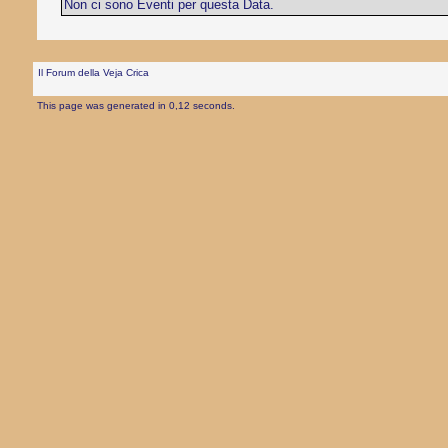
Non ci sono Eventi per questa Data.
Il Forum della Veja Crica
This page was generated in 0,12 seconds.