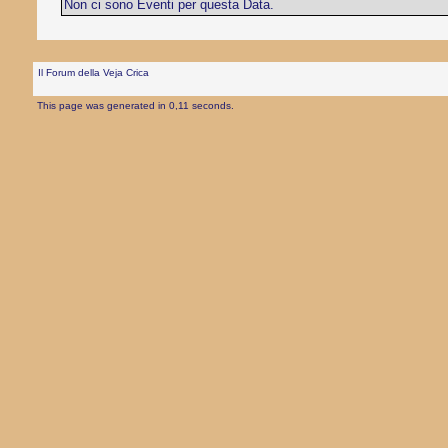
Non ci sono Eventi per questa Data.
Il Forum della Veja Crica
This page was generated in 0,11 seconds.