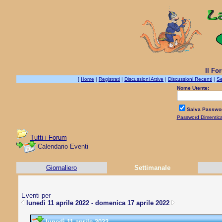
Il Fo
[
Home
|
Registrati
|
Discussioni Attive
|
Discussioni Recenti
|
Se
Nome Utente:
Salva Passwo
Password Dimentic
Tutti i Forum
Calendario Eventi
Giornaliero
Settimanale
Eventi per
lunedì 11 aprile 2022 - domenica 17 aprile 2022
lunedì 11 aprile 2022