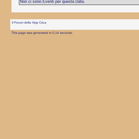
Non ci sono Eventi per questa Data.
Il Forum della Veja Crica
This page was generated in 0,14 seconds.