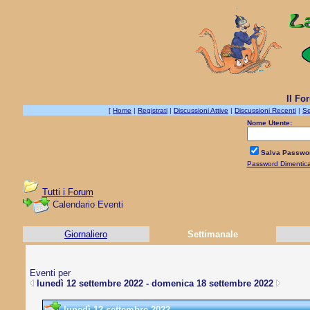
Il Fo
[
Home
|
Registrati
|
Discussioni Attive
|
Discussioni Recenti
|
Se
Nome Utente:
Salva Passwo
Password Dimentic
Tutti i Forum
Calendario Eventi
Giornaliero
Settimanale
Eventi per
lunedì 12 settembre 2022 - domenica 18 settembre 2022
lunedì 12 settembre 2022