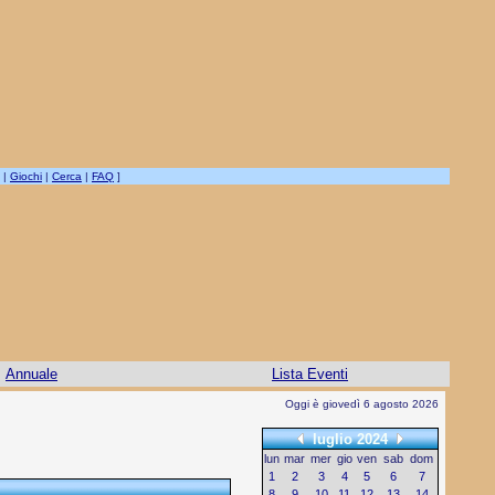
|
Giochi
|
Cerca
|
FAQ
]
Annuale
Lista Eventi
Oggi è giovedì 6 agosto 2026
luglio 2024
lun
mar
mer
gio
ven
sab
dom
1
2
3
4
5
6
7
8
9
10
11
12
13
14