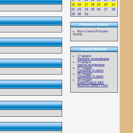
15
16
17
18
19
20
21
22
23
24
25
26
27
28
29
30
31
1
2
3
4
Prossimi Eventi
Non ci sono Prossimi
Eventi.
Eventi Recenti
17 giugno
Riunione straordinaria
14 giugno
messa di trigesima
27 maggio
GRANDE FLAVIO
26 maggio
GRANDE FLAVIO
20 maggio
EVENTUALE DEF.
NUOVO DIRETTIVO