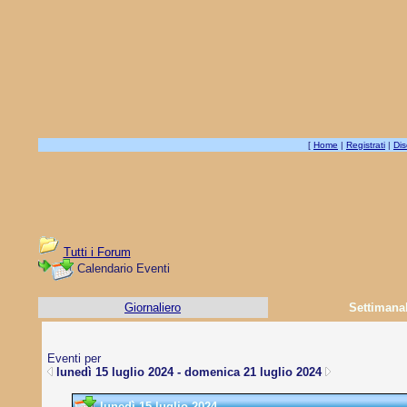
[
Home
|
Registrati
|
Dis
Tutti i Forum
Calendario Eventi
Giornaliero
Settimana
Eventi per
lunedì 15 luglio 2024 - domenica 21 luglio 2024
lunedì 15 luglio 2024