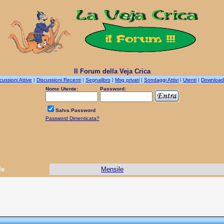
Il Forum della Veja Crica
cussioni Attive
|
Discussioni Recenti
|
Segnalibro
|
Msg privati
|
Sondaggi Attivi
|
Utenti
|
Download
Nome Utente:
Password:
Salva Password
Password Dimenticata?
le
Mensile