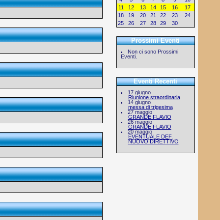
11
12
13
14
15
16
17
18
19
20
21
22
23
24
25
26
27
28
29
30
1
Prossimi Eventi
Non ci sono Prossimi
Eventi.
Eventi Recenti
17 giugno
Riunione straordinaria
14 giugno
messa di trigesima
27 maggio
GRANDE FLAVIO
26 maggio
GRANDE FLAVIO
20 maggio
EVENTUALE DEF.
NUOVO DIRETTIVO