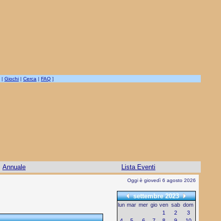
|
Giochi
|
Cerca
|
FAQ
]
Annuale
Lista Eventi
Oggi è giovedì 6 agosto 2026
settembre 2023
lun
mar
mer
gio
ven
sab
dom
28
29
30
31
1
2
3
4
5
6
7
8
9
10