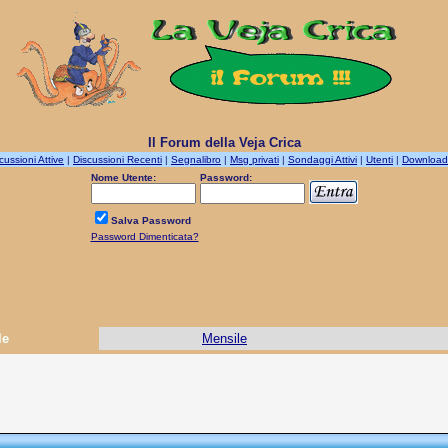
Il Forum della Veja Crica
cussioni Attive
|
Discussioni Recenti
|
Segnalibro
|
Msg privati
|
Sondaggi Attivi
|
Utenti
|
Download
Nome Utente:
Password:
Salva Password
Password Dimenticata?
le
Mensile