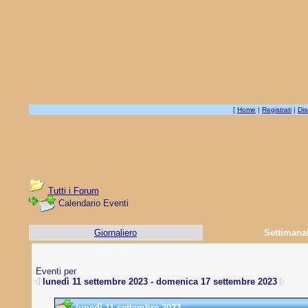
[
Home
|
Registrati
|
Dis
Tutti i Forum
Calendario Eventi
Giornaliero
Settimana
Eventi per
lunedì 11 settembre 2023 - domenica 17 settembre 2023
lunedì 11 settembre 2023