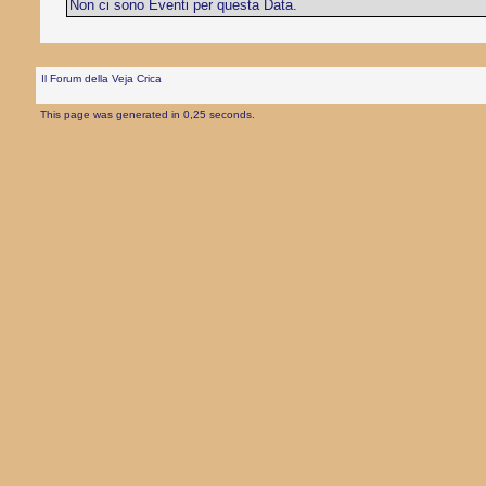
Non ci sono Eventi per questa Data.
Il Forum della Veja Crica
This page was generated in 0,25 seconds.