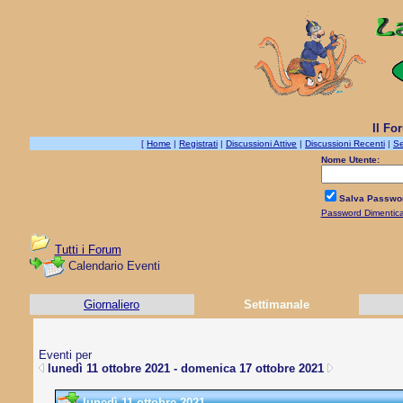
Il Fo
[
Home
|
Registrati
|
Discussioni Attive
|
Discussioni Recenti
|
Se
Nome Utente:
Salva Passwo
Password Dimentic
Tutti i Forum
Calendario Eventi
Giornaliero
Settimanale
Eventi per
lunedì 11 ottobre 2021 - domenica 17 ottobre 2021
lunedì 11 ottobre 2021