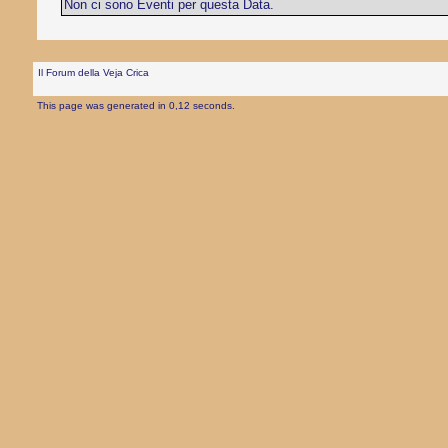
Non ci sono Eventi per questa Data.
Il Forum della Veja Crica
This page was generated in 0,12 seconds.