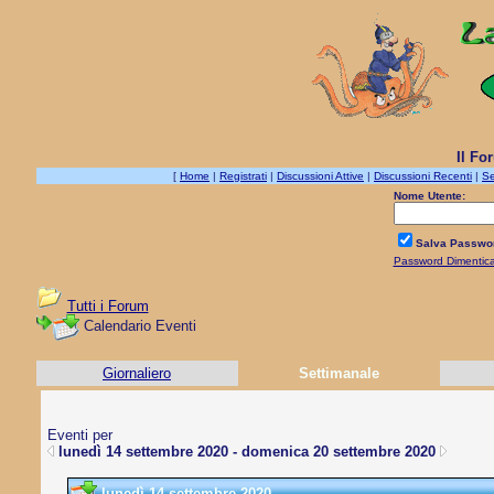
Il Fo
[
Home
|
Registrati
|
Discussioni Attive
|
Discussioni Recenti
|
Se
Nome Utente:
Salva Passwo
Password Dimentic
Tutti i Forum
Calendario Eventi
Giornaliero
Settimanale
Eventi per
lunedì 14 settembre 2020 - domenica 20 settembre 2020
lunedì 14 settembre 2020