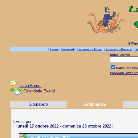
Il Fo
[
Home
|
Registrati
|
Discussioni Attive
|
Discussioni Recenti
|
Se
Nome Utente:
Salva Passwo
Password Dimentic
Tutti i Forum
Calendario Eventi
Giornaliero
Settimanale
Eventi per
lunedì 17 ottobre 2022 - domenica 23 ottobre 2022
lunedì 17 ottobre 2022