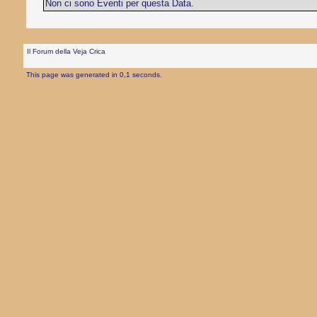
Non ci sono Eventi per questa Data.
Il Forum della Veja Crica
This page was generated in 0,1 seconds.