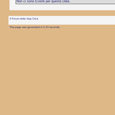
Non ci sono Eventi per questa Data.
Il Forum della Veja Crica
This page was generated in 0,15 seconds.