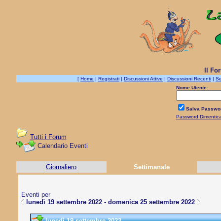
Il Fo
[
Home
|
Registrati
|
Discussioni Attive
|
Discussioni Recenti
|
Se
Nome Utente:
Salva Passwo
Password Dimentic
Tutti i Forum
Calendario Eventi
Giornaliero
Settimanale
Eventi per
lunedì 19 settembre 2022 - domenica 25 settembre 2022
lunedì 19 settembre 2022