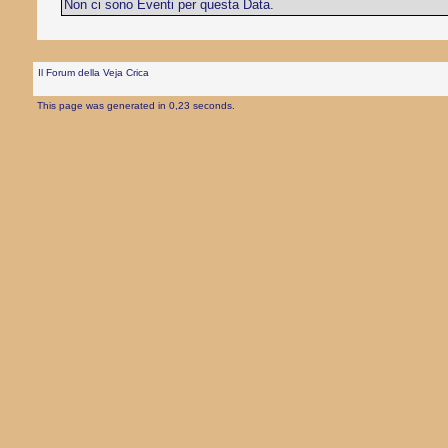
Non ci sono Eventi per questa Data.
Il Forum della Veja Crica
This page was generated in 0,23 seconds.