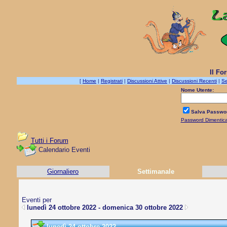
Il Fo
[
Home
|
Registrati
|
Discussioni Attive
|
Discussioni Recenti
|
Se
Nome Utente:
Salva Passwo
Password Dimentic
Tutti i Forum
Calendario Eventi
Giornaliero
Settimanale
Eventi per
lunedì 24 ottobre 2022 - domenica 30 ottobre 2022
lunedì 24 ottobre 2022