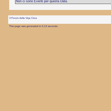
Non ci sono Eventi per questa Data.
Il Forum della Veja Crica
This page was generated in 0,13 seconds.