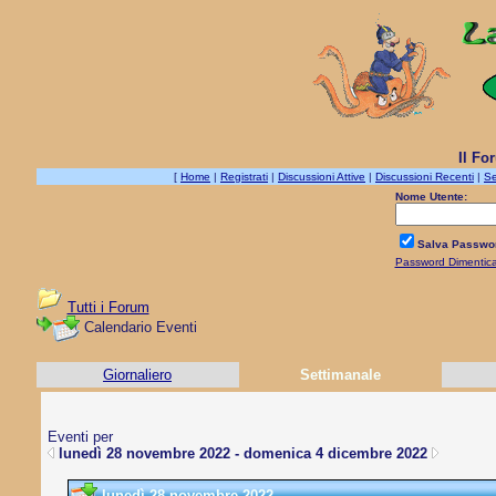
Il Fo
[
Home
|
Registrati
|
Discussioni Attive
|
Discussioni Recenti
|
Se
Nome Utente:
Salva Passwo
Password Dimentic
Tutti i Forum
Calendario Eventi
Giornaliero
Settimanale
Eventi per
lunedì 28 novembre 2022 - domenica 4 dicembre 2022
lunedì 28 novembre 2022