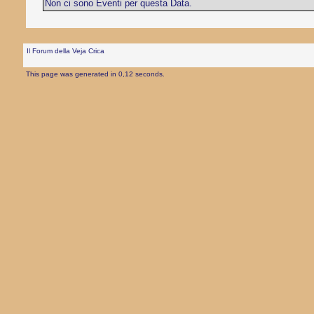
Non ci sono Eventi per questa Data.
Il Forum della Veja Crica
This page was generated in 0,12 seconds.