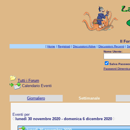
Il Fo
[
Home
|
Registrati
|
Discussioni Attive
|
Discussioni Recenti
|
Se
Nome Utente:
Salva Passwo
Password Dimentic
Tutti i Forum
Calendario Eventi
Giornaliero
Settimanale
Eventi per
lunedì 30 novembre 2020 - domenica 6 dicembre 2020
lunedì 30 novembre 2020