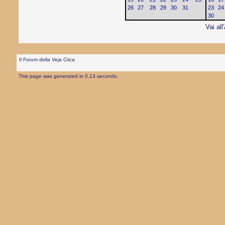
26
27
28
29
30
31
23
24
30
Vai all
Il Forum della Veja Crica
This page was generated in 0,13 seconds.