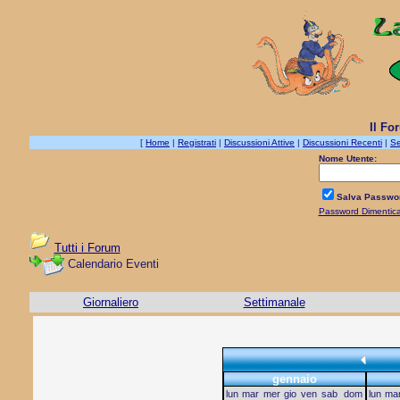
Il Fo
[
Home
|
Registrati
|
Discussioni Attive
|
Discussioni Recenti
|
Se
Nome Utente:
Salva Passwo
Password Dimentic
Tutti i Forum
Calendario Eventi
Giornaliero
Settimanale
gennaio
lun
mar
mer
gio
ven
sab
dom
lun
ma