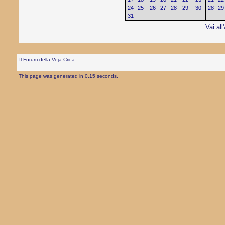
24
25
26
27
28
29
30
28
29
31
Vai all
Il Forum della Veja Crica
This page was generated in 0,15 seconds.