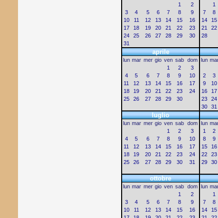
1
2
1
3
4
5
6
7
8
9
7
8
10
11
12
13
14
15
16
14
15
17
18
19
20
21
22
23
21
22
24
25
26
27
28
29
30
28
31
aprile
lun
mar
mer
gio
ven
sab
dom
lun
ma
1
2
3
4
5
6
7
8
9
10
2
3
11
12
13
14
15
16
17
9
10
18
19
20
21
22
23
24
16
17
25
26
27
28
29
30
23
24
30
31
luglio
lun
mar
mer
gio
ven
sab
dom
lun
ma
1
2
3
1
2
4
5
6
7
8
9
10
8
9
11
12
13
14
15
16
17
15
16
18
19
20
21
22
23
24
22
23
25
26
27
28
29
30
31
29
30
ottobre
lun
mar
mer
gio
ven
sab
dom
lun
ma
1
2
1
3
4
5
6
7
8
9
7
8
10
11
12
13
14
15
16
14
15
17
18
19
20
21
22
23
21
22