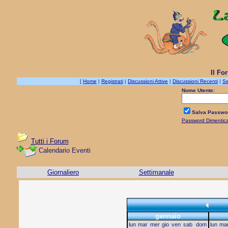
Il Fo
[
Home
|
Registrati
|
Discussioni Attive
|
Discussioni Recenti
|
Se
Nome Utente:
Salva Passwo
Password Dimentic
Tutti i Forum
Calendario Eventi
Giornaliero
Settimanale
gennaio
lun
mar
mer
gio
ven
sab
dom
lun
ma