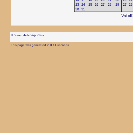
23
24
25
26
27
28
29
27
28
30
31
Vai all
Il Forum della Veja Crica
This page was generated in 0,14 seconds.