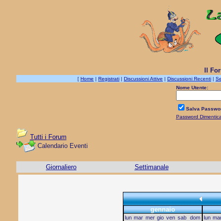
Il Fo
[
Home
|
Registrati
|
Discussioni Attive
|
Discussioni Recenti
|
Se
Nome Utente:
Salva Passwo
Password Dimentic
Tutti i Forum
Calendario Eventi
Giornaliero
Settimanale
gennaio
lun
mar
mer
gio
ven
sab
dom
lun
ma