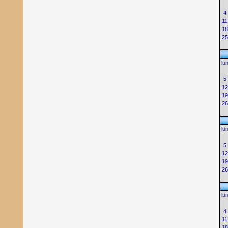
4
11
18
25
lu
5
12
19
26
lu
5
12
19
26
lu
4
11
18