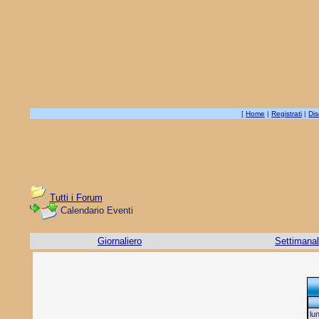
[
Home
|
Registrati
|
Dis
Tutti i Forum
Calendario Eventi
Giornaliero
Settimana
lu