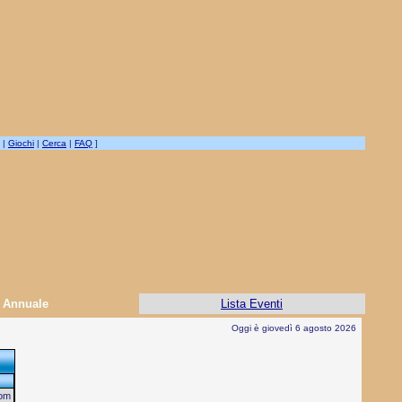
|
Giochi
|
Cerca
|
FAQ
]
Annuale
Lista Eventi
Oggi è giovedì 6 agosto 2026
om