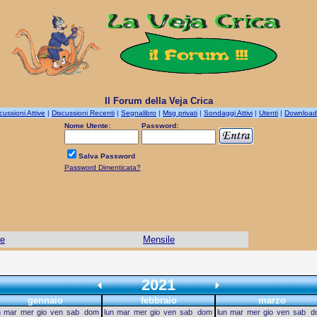
Il Forum della Veja Crica
cussioni Attive
|
Discussioni Recenti
|
Segnalibro
|
Msg privati
|
Sondaggi Attivi
|
Utenti
|
Download
Nome Utente:
Password:
Salva Password
Password Dimenticata?
le
Mensile
2021
gennaio
febbraio
marzo
n
mar
mer
gio
ven
sab
dom
lun
mar
mer
gio
ven
sab
dom
lun
mar
mer
gio
ven
sab
d