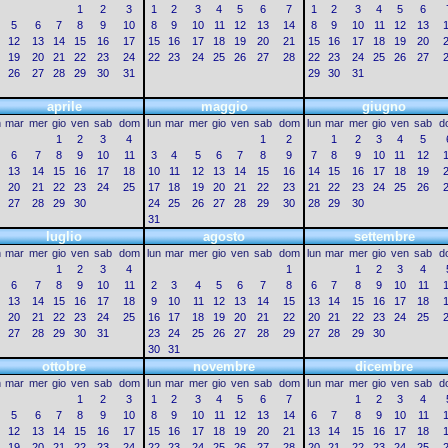
1
2
3
1
2
3
4
5
6
7
1
2
3
4
5
6
5
6
7
8
9
10
8
9
10
11
12
13
14
8
9
10
11
12
13
12
13
14
15
16
17
15
16
17
18
19
20
21
15
16
17
18
19
20
19
20
21
22
23
24
22
23
24
25
26
27
28
22
23
24
25
26
27
26
27
28
29
30
31
29
30
31
aprile
maggio
giugno
n
mar
mer
gio
ven
sab
dom
lun
mar
mer
gio
ven
sab
dom
lun
mar
mer
gio
ven
sab
d
1
2
3
4
1
2
1
2
3
4
5
6
7
8
9
10
11
3
4
5
6
7
8
9
7
8
9
10
11
12
13
14
15
16
17
18
10
11
12
13
14
15
16
14
15
16
17
18
19
20
21
22
23
24
25
17
18
19
20
21
22
23
21
22
23
24
25
26
27
28
29
30
24
25
26
27
28
29
30
28
29
30
31
luglio
agosto
settembre
n
mar
mer
gio
ven
sab
dom
lun
mar
mer
gio
ven
sab
dom
lun
mar
mer
gio
ven
sab
d
1
2
3
4
1
1
2
3
4
6
7
8
9
10
11
2
3
4
5
6
7
8
6
7
8
9
10
11
13
14
15
16
17
18
9
10
11
12
13
14
15
13
14
15
16
17
18
20
21
22
23
24
25
16
17
18
19
20
21
22
20
21
22
23
24
25
27
28
29
30
31
23
24
25
26
27
28
29
27
28
29
30
30
31
ottobre
novembre
dicembre
n
mar
mer
gio
ven
sab
dom
lun
mar
mer
gio
ven
sab
dom
lun
mar
mer
gio
ven
sab
d
1
2
3
1
2
3
4
5
6
7
1
2
3
4
5
6
7
8
9
10
8
9
10
11
12
13
14
6
7
8
9
10
11
12
13
14
15
16
17
15
16
17
18
19
20
21
13
14
15
16
17
18
19
20
21
22
23
24
22
23
24
25
26
27
28
20
21
22
23
24
25