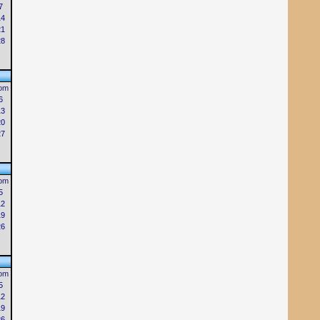
7
14
21
28
om
6
13
20
27
om
5
12
19
26
om
5
12
19
26