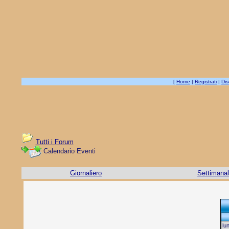
[
Home
|
Registrati
|
Dis
Tutti i Forum
Calendario Eventi
Giornaliero
Settimana
lu