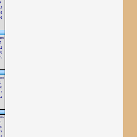
5
12
19
26
om
4
11
18
25
om
3
10
17
24
om
3
10
17
24