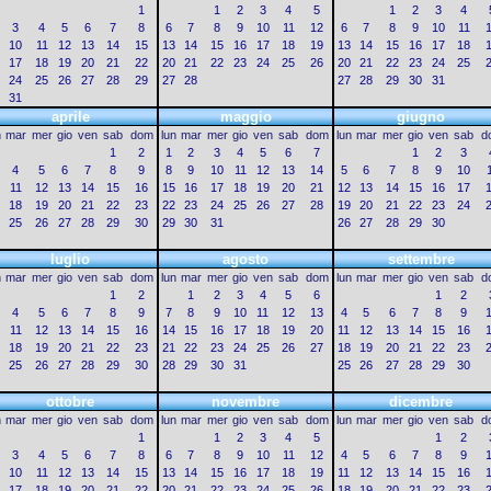
1
1
2
3
4
5
1
2
3
4
3
4
5
6
7
8
6
7
8
9
10
11
12
6
7
8
9
10
11
10
11
12
13
14
15
13
14
15
16
17
18
19
13
14
15
16
17
18
17
18
19
20
21
22
20
21
22
23
24
25
26
20
21
22
23
24
25
24
25
26
27
28
29
27
28
27
28
29
30
31
31
aprile
maggio
giugno
n
mar
mer
gio
ven
sab
dom
lun
mar
mer
gio
ven
sab
dom
lun
mar
mer
gio
ven
sab
d
1
2
1
2
3
4
5
6
7
1
2
3
4
5
6
7
8
9
8
9
10
11
12
13
14
5
6
7
8
9
10
11
12
13
14
15
16
15
16
17
18
19
20
21
12
13
14
15
16
17
18
19
20
21
22
23
22
23
24
25
26
27
28
19
20
21
22
23
24
25
26
27
28
29
30
29
30
31
26
27
28
29
30
luglio
agosto
settembre
n
mar
mer
gio
ven
sab
dom
lun
mar
mer
gio
ven
sab
dom
lun
mar
mer
gio
ven
sab
d
1
2
1
2
3
4
5
6
1
2
4
5
6
7
8
9
7
8
9
10
11
12
13
4
5
6
7
8
9
11
12
13
14
15
16
14
15
16
17
18
19
20
11
12
13
14
15
16
18
19
20
21
22
23
21
22
23
24
25
26
27
18
19
20
21
22
23
25
26
27
28
29
30
28
29
30
31
25
26
27
28
29
30
ottobre
novembre
dicembre
n
mar
mer
gio
ven
sab
dom
lun
mar
mer
gio
ven
sab
dom
lun
mar
mer
gio
ven
sab
d
1
1
2
3
4
5
1
2
3
4
5
6
7
8
6
7
8
9
10
11
12
4
5
6
7
8
9
10
11
12
13
14
15
13
14
15
16
17
18
19
11
12
13
14
15
16
17
18
19
20
21
22
20
21
22
23
24
25
26
18
19
20
21
22
23