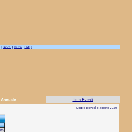
|
Giochi
|
Cerca
|
FAQ
]
Annuale
Lista Eventi
Oggi è giovedì 6 agosto 2026
om