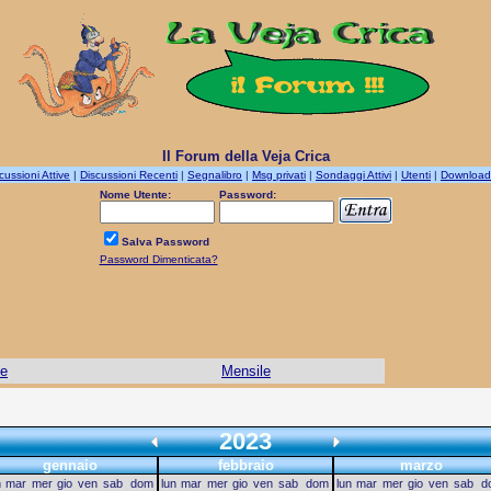
Il Forum della Veja Crica
cussioni Attive
|
Discussioni Recenti
|
Segnalibro
|
Msg privati
|
Sondaggi Attivi
|
Utenti
|
Download
Nome Utente:
Password:
Salva Password
Password Dimenticata?
le
Mensile
2023
gennaio
febbraio
marzo
n
mar
mer
gio
ven
sab
dom
lun
mar
mer
gio
ven
sab
dom
lun
mar
mer
gio
ven
sab
d