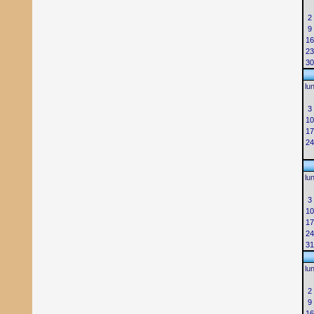
2
9
16
23
30
lu
3
10
17
24
lu
3
10
17
24
31
lu
2
9
16