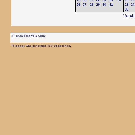
26
27
28
29
30
31
23
24
30
Vai all
Il Forum della Veja Crica
This page was generated in 0,15 seconds.