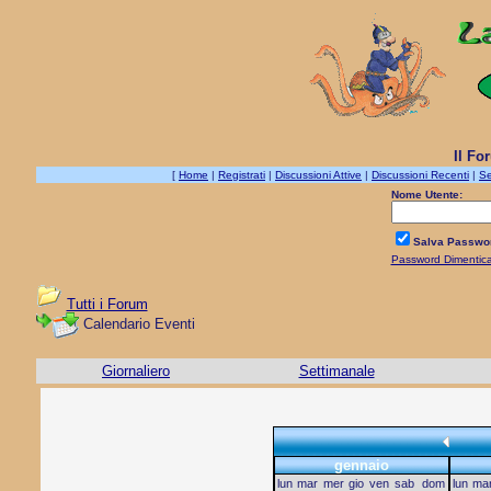
Il Fo
[
Home
|
Registrati
|
Discussioni Attive
|
Discussioni Recenti
|
Se
Nome Utente:
Salva Passwo
Password Dimentic
Tutti i Forum
Calendario Eventi
Giornaliero
Settimanale
gennaio
lun
mar
mer
gio
ven
sab
dom
lun
ma