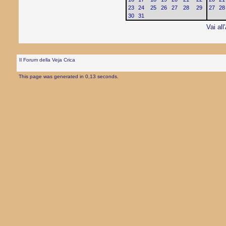
23
24
25
26
27
28
29
27
28
30
31
Vai all
Il Forum della Veja Crica
This page was generated in 0,13 seconds.