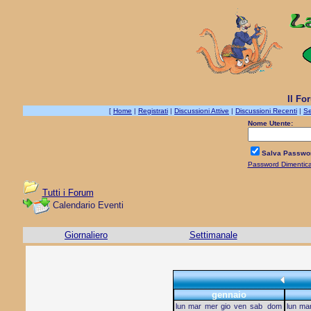
Il Fo
[
Home
|
Registrati
|
Discussioni Attive
|
Discussioni Recenti
|
Se
Nome Utente:
Salva Passwo
Password Dimentic
Tutti i Forum
Calendario Eventi
Giornaliero
Settimanale
gennaio
lun
mar
mer
gio
ven
sab
dom
lun
ma