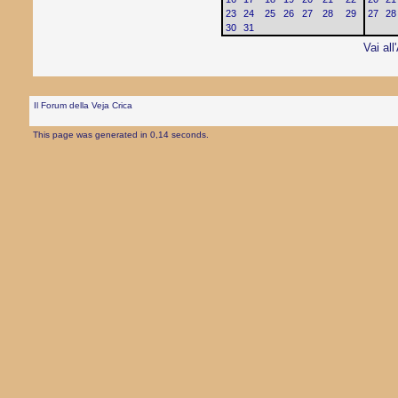
23
24
25
26
27
28
29
27
28
30
31
Vai all
Il Forum della Veja Crica
This page was generated in 0,14 seconds.