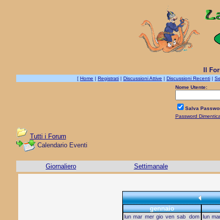
Il Fo
[
Home
|
Registrati
|
Discussioni Attive
|
Discussioni Recenti
|
Se
Nome Utente:
Salva Passwo
Password Dimentic
Tutti i Forum
Calendario Eventi
Giornaliero
Settimanale
gennaio
lun
mar
mer
gio
ven
sab
dom
lun
ma