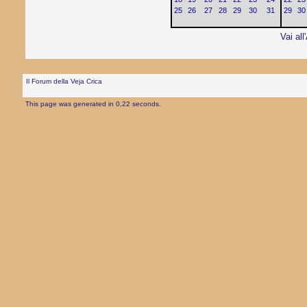
25
26
27
28
29
30
31
29
30
Vai all
Il Forum della Veja Crica
This page was generated in 0,22 seconds.