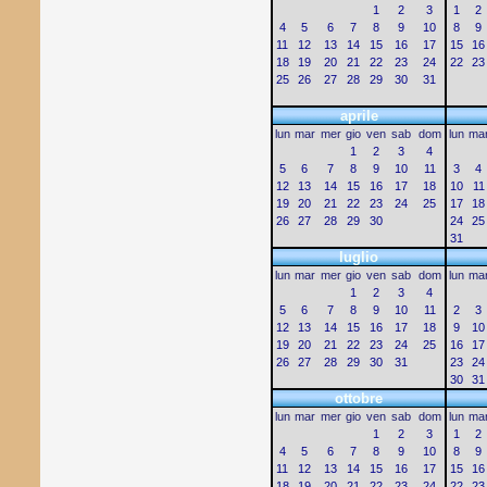
1
2
3
1
2
4
5
6
7
8
9
10
8
9
11
12
13
14
15
16
17
15
16
18
19
20
21
22
23
24
22
23
25
26
27
28
29
30
31
aprile
lun
mar
mer
gio
ven
sab
dom
lun
ma
1
2
3
4
5
6
7
8
9
10
11
3
4
12
13
14
15
16
17
18
10
11
19
20
21
22
23
24
25
17
18
26
27
28
29
30
24
25
31
luglio
lun
mar
mer
gio
ven
sab
dom
lun
ma
1
2
3
4
5
6
7
8
9
10
11
2
3
12
13
14
15
16
17
18
9
10
19
20
21
22
23
24
25
16
17
26
27
28
29
30
31
23
24
30
31
ottobre
lun
mar
mer
gio
ven
sab
dom
lun
ma
1
2
3
1
2
4
5
6
7
8
9
10
8
9
11
12
13
14
15
16
17
15
16
18
19
20
21
22
23
24
22
23