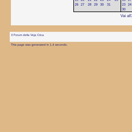
26
27
28
29
30
31
23
24
30
Vai all
Il Forum della Veja Crica
This page was generated in 1,4 seconds.