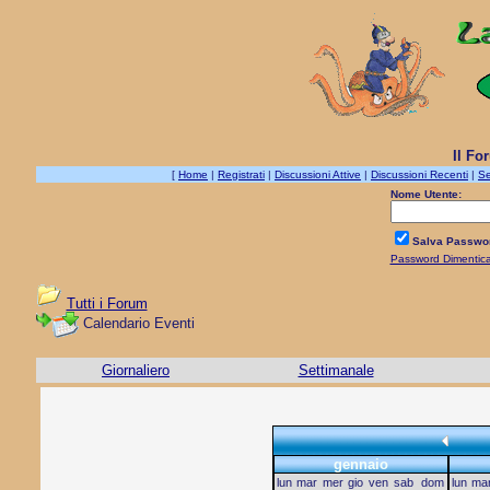
Il Fo
[
Home
|
Registrati
|
Discussioni Attive
|
Discussioni Recenti
|
Se
Nome Utente:
Salva Passwo
Password Dimentic
Tutti i Forum
Calendario Eventi
Giornaliero
Settimanale
gennaio
lun
mar
mer
gio
ven
sab
dom
lun
ma