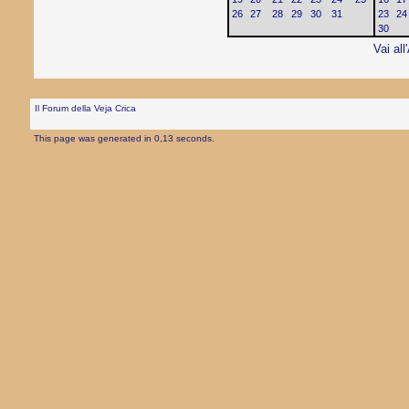
26
27
28
29
30
31
23
24
30
Vai all
Il Forum della Veja Crica
This page was generated in 0,13 seconds.