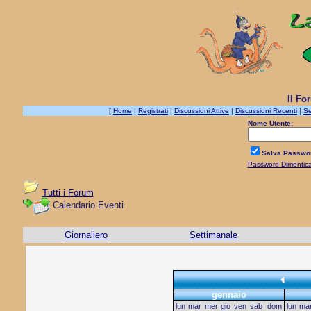
Il Fo
[
Home
|
Registrati
|
Discussioni Attive
|
Discussioni Recenti
|
Se
Nome Utente:
Salva Passwo
Password Dimentic
Tutti i Forum
Calendario Eventi
Giornaliero
Settimanale
gennaio
lun
mar
mer
gio
ven
sab
dom
lun
ma