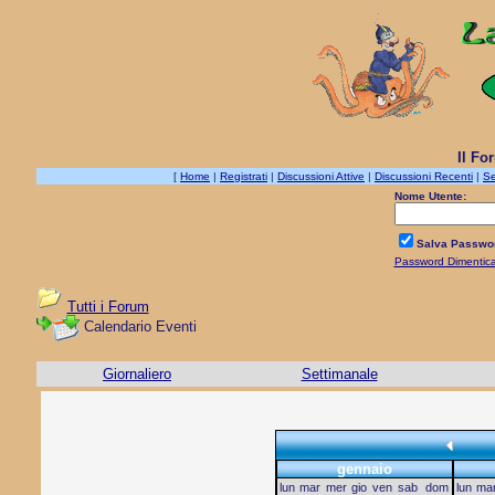
Il Fo
[
Home
|
Registrati
|
Discussioni Attive
|
Discussioni Recenti
|
Se
Nome Utente:
Salva Passwo
Password Dimentic
Tutti i Forum
Calendario Eventi
Giornaliero
Settimanale
gennaio
lun
mar
mer
gio
ven
sab
dom
lun
ma