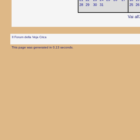
28
29
30
31
25
26
Vai all
Il Forum della Veja Crica
This page was generated in 0,13 seconds.