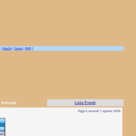
|
Giochi
|
Cerca
|
FAQ
]
Annuale
Lista Eventi
Oggi è venerdì 7 agosto 2026
om