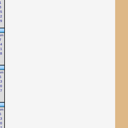
1
8
15
22
29
om
7
14
21
28
om
6
13
20
27
om
6
13
20
27