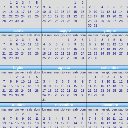
1
2
3
4
5
1
2
7
8
9
10
11
12
3
4
5
6
7
8
9
2
3
4
5
6
7
14
15
16
17
18
19
10
11
12
13
14
15
16
9
10
11
12
13
14
21
22
23
24
25
26
17
18
19
20
21
22
23
16
17
18
19
20
21
28
29
30
31
24
25
26
27
28
29
23
24
25
26
27
28
30
31
aprile
maggio
giugno
n
mar
mer
gio
ven
sab
dom
lun
mar
mer
gio
ven
sab
dom
lun
mar
mer
gio
ven
sab
d
1
2
3
4
5
1
2
3
1
2
3
4
5
6
7
8
9
10
11
12
4
5
6
7
8
9
10
8
9
10
11
12
13
14
15
16
17
18
19
11
12
13
14
15
16
17
15
16
17
18
19
20
21
22
23
24
25
26
18
19
20
21
22
23
24
22
23
24
25
26
27
28
29
30
25
26
27
28
29
30
31
29
30
luglio
agosto
settembre
n
mar
mer
gio
ven
sab
dom
lun
mar
mer
gio
ven
sab
dom
lun
mar
mer
gio
ven
sab
d
1
2
3
4
5
1
2
1
2
3
4
5
7
8
9
10
11
12
3
4
5
6
7
8
9
7
8
9
10
11
12
14
15
16
17
18
19
10
11
12
13
14
15
16
14
15
16
17
18
19
21
22
23
24
25
26
17
18
19
20
21
22
23
21
22
23
24
25
26
28
29
30
31
24
25
26
27
28
29
30
28
29
30
31
ottobre
novembre
dicembre
n
mar
mer
gio
ven
sab
dom
lun
mar
mer
gio
ven
sab
dom
lun
mar
mer
gio
ven
sab
d
1
2
3
4
1
1
2
3
4
5
6
7
8
9
10
11
2
3
4
5
6
7
8
7
8
9
10
11
12
13
14
15
16
17
18
9
10
11
12
13
14
15
14
15
16
17
18
19
20
21
22
23
24
25
16
17
18
19
20
21
22
21
22
23
24
25
26