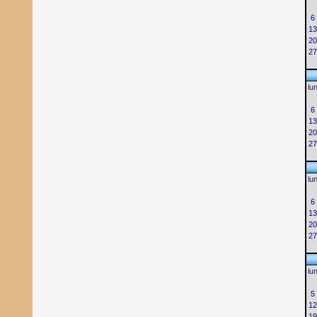
6
13
20
27
lu
6
13
20
27
lu
6
13
20
27
lu
5
12
19