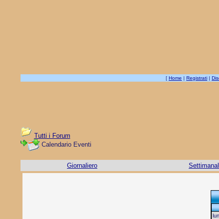
[
Home
|
Registrati
|
Dis
Tutti i Forum
Calendario Eventi
Giornaliero
Settimana
lu