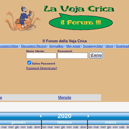
Il Forum della Veja Crica
cussioni Attive
|
Discussioni Recenti
|
Segnalibro
|
Msg privati
|
Sondaggi Attivi
|
Utenti
|
Download
Nome Utente:
Password:
Salva Password
Password Dimenticata?
le
Mensile
2020
gennaio
febbraio
marzo
n
mar
mer
gio
ven
sab
dom
lun
mar
mer
gio
ven
sab
dom
lun
mar
mer
gio
ven
sab
d