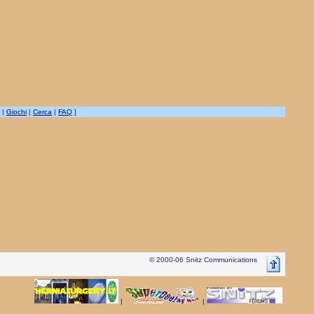
|
Giochi
|
Cerca
|
FAQ
]
© 2000-06 Snitz Communications
|
|