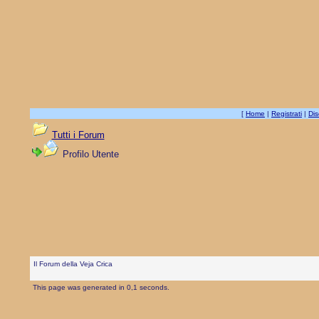
[
Home
|
Registrati
|
Dis
Tutti i Forum
Profilo Utente
Il Forum della Veja Crica
This page was generated in 0,1 seconds.