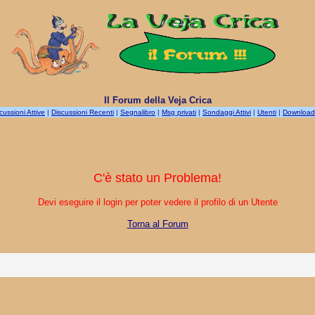
Il Forum della Veja Crica
cussioni Attive
|
Discussioni Recenti
|
Segnalibro
|
Msg privati
|
Sondaggi Attivi
|
Utenti
|
Download
C'è stato un Problema!
Devi eseguire il login per poter vedere il profilo di un Utente
Torna al Forum