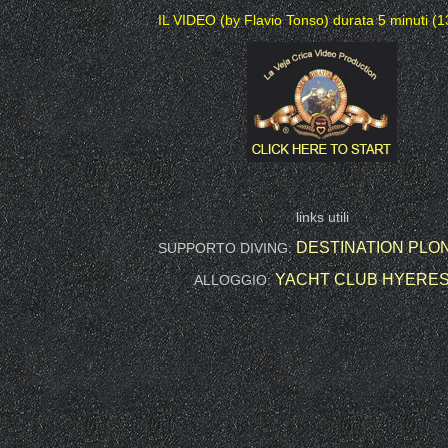
IL VIDEO (by Flavio Tonso) durata 5 minuti (1
links utili
DESTINATION PLO
SUPPORTO DIVING:
YACHT CLUB HYERE
ALLOGGIO: