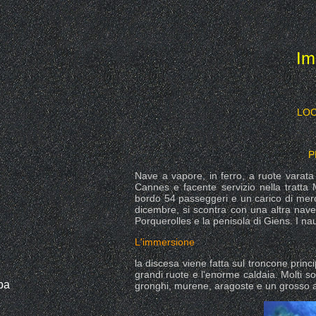
Im
LOC
P
Nave a vapore, in ferro, a ruote varata
Cannes e facente servizio nella tratta
bordo 54 passeggeri e un carico di merca
dicembre, si scontra con una altra nave a
Porquerolles e la penisola di Giens. I nau
L'immersione
la discesa viene fatta sul troncone princi
grandi ruote e l'enorme caldaia. Molti s
pa
gronghi, murene, aragoste e un grosso as