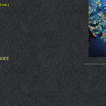
3 mb.)
NGEE
___________
S