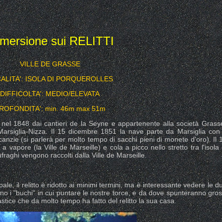
mersione sui RELITTI
VILLE DE GRASSE
ALITA': ISOLA DI PORQUEROLLES
DIFFICOLTA': MEDIO/ELEVATA
ROFONDITA': min. 46m max 51m
 nel 1848 dai cantieri de la Seyne e appartenente alla società Grass
 Marsiglia-Nizza. Il 15 dicembre 1851 la nave parte da Marsiglia con
nzie (si parlerà per molto tempo di sacchi pieni di monete d'oro). Il 
 vapore (la Ville de Marseille) e cola a picco nello stretto tra l'isola 
fraghi vengono raccolti dalla Ville de Marseille.
pale, il relitto è ridotto ai minimi termini, ma è interessante vedere le d
ono i "buchi" in cui puntare le nostre torce, e da dove spunteranno gros
tice che da molto tempo ha fatto del relitto la sua casa.