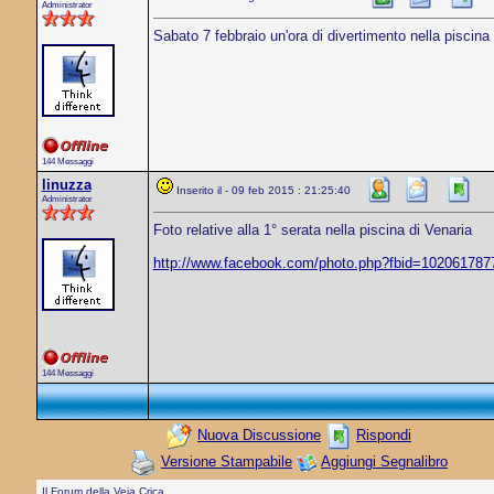
Administrator
Sabato 7 febbraio un'ora di divertimento nella piscina 
144 Messaggi
linuzza
Inserito il - 09 feb 2015 : 21:25:40
Administrator
Foto relative alla 1° serata nella piscina di Venaria
http://www.facebook.com/photo.php?fbid=1020617
144 Messaggi
Nuova Discussione
Rispondi
Versione Stampabile
Aggiungi Segnalibro
Il Forum della Veja Crica