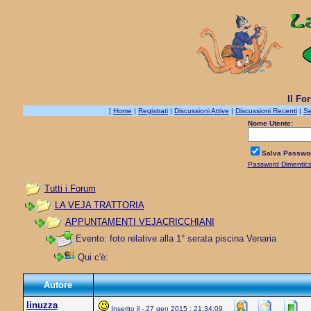
Il Fo
[
Home
|
Registrati
|
Discussioni Attive
|
Discussioni Recenti
|
Se
Nome Utente:
Salva Passwo
Password Dimentic
Tutti i Forum
LA VEJA TRATTORIA
APPUNTAMENTI VEJACRICCHIANI
Evento: foto relative alla 1° serata piscina Venaria
Qui c'è:
Autore
linuzza
Inserito il - 27 gen 2015 : 21:34:09