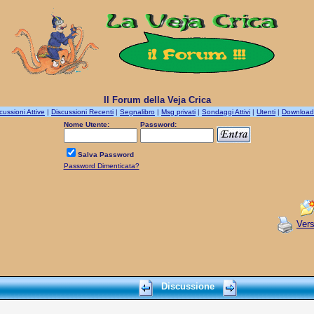
Il Forum della Veja Crica
cussioni Attive
|
Discussioni Recenti
|
Segnalibro
|
Msg privati
|
Sondaggi Attivi
|
Utenti
|
Download
Nome Utente:
Password:
Salva Password
Password Dimenticata?
Ver
Discussione