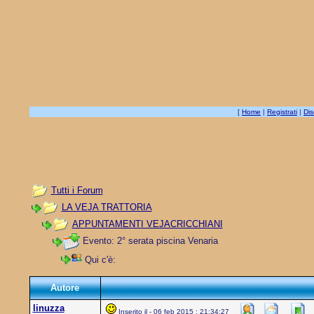
[
Home
|
Registrati
|
Dis
Tutti i Forum
LA VEJA TRATTORIA
APPUNTAMENTI VEJACRICCHIANI
Evento: 2° serata piscina Venaria
Qui c'è:
Autore
linuzza
Inserito il - 06 feb 2015 : 21:34:27