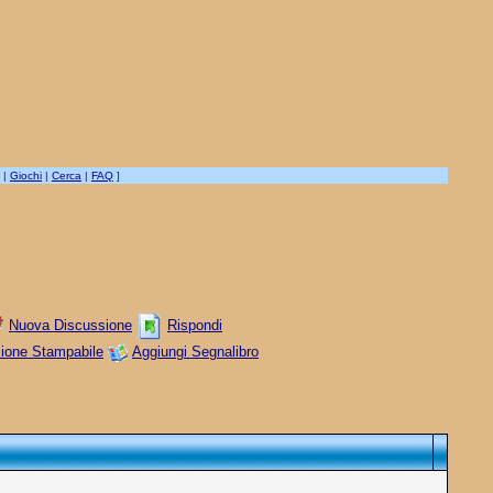
|
Giochi
|
Cerca
|
FAQ
]
Nuova Discussione
Rispondi
sione Stampabile
Aggiungi Segnalibro