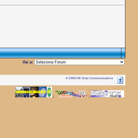
Vai a:
© 2000-06 Snitz Communications
|
|